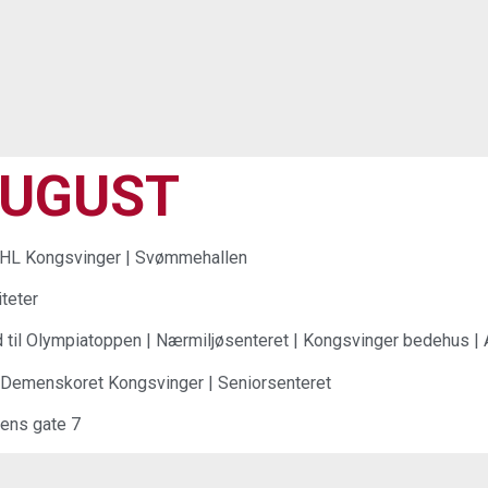
AUGUST
 LHL Kongsvinger | Svømmehallen
iteter
d til Olympiatoppen | Nærmiljøsenteret | Kongsvinger bedehus | 
 | Demenskoret Kongsvinger | Seniorsenteret
gens gate 7