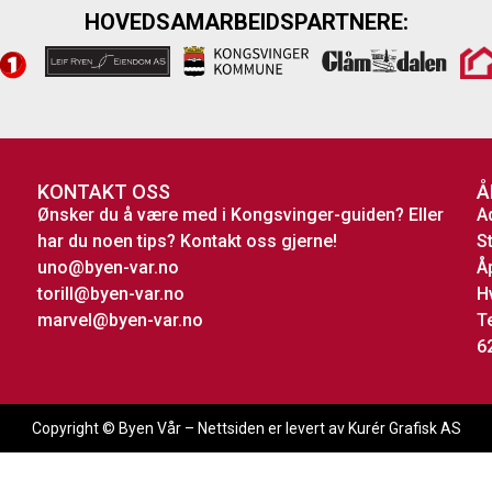
HOVEDSAMARBEIDSPARTNERE:
KONTAKT OSS
Å
Ønsker du å være med i Kongsvinger-guiden? Eller
A
har du noen tips? Kontakt oss gjerne!
S
uno@byen-var.no
Å
torill@byen-var.no
H
marvel@byen-var.no
T
6
Copyright © Byen Vår – Nettsiden er levert av Kurér Grafisk AS