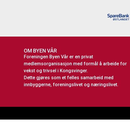
OM BYEN VÅR
Foreningen Byen Vår er en privat
medlemsorganisasjon med formål å arbeide for
vekst og trivsel i Kongsvinger.
Dette gjøres som et felles samarbeid med
innbyggerne, foreningslivet og næringslivet.