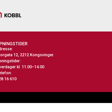
PNINGSTIDER
dresse:
torgata 12, 2212 Kongsvinger.
pningstider:
verdager kl. 11.00–14.00
elefon:
28 16 610