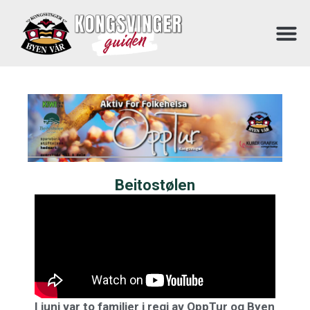
Beitostølen
I juni var to familier i regi av OppTur og Byen