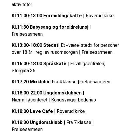
aktiviteter
Kl.11:00-13:00 Formiddagskaffe
| Roverud kirke
Kl.11:30 Babysang og foreldrelunsj
|
Frelsesarmeen
Kl.13:00-18:00 Stedet
| Et «være-sted» for personer
over 18 år i regi av rusomsorgen | Frelsesarmeen
Kl.16:00-18:00 Språkkafe
| Frivilligsentralen,
Storgata 36
Kl.17:20 Mixklubb
|Fra 4.klasse |Frelsesarmeen
Kl.18:00-22:00 Ungdomsklubben
|
Nærmiljøsenteret | Kongsvinger bedehus
Kl.18:00 Leve Cafe
| Roverud kirke
Kl.18:30 Ungdomsklubb
| Fra 7.klasse |
Frelsesarmeen