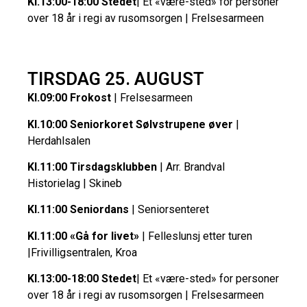
Kl.13:00-18:00
Stedet
| Et «være-sted» for personer
over 18 år i regi av rusomsorgen | Frelsesarmeen
TIRSDAG 25. AUGUST
Kl.09:00 Frokost
| Frelsesarmeen
Kl.10:00 Seniorkoret Sølvstrupene øver
|
Herdahlsalen
Kl.11:00 Tirsdagsklubben
| Arr. Brandval
Historielag | Skineb
Kl.11:00 Seniordans
| Seniorsenteret
Kl.11:00 «Gå for livet»
| Felleslunsj etter turen
|Frivilligsentralen, Kroa
Kl.13:00-18:00 Stedet
| Et «være-sted» for personer
over 18 år i regi av rusomsorgen | Frelsesarmeen