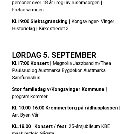
personer over 18 år i regi av rusomsorgen |
Frelsesarmeen
Kl.19:00 Slektsgransking
| Kongsvinger- Vinger
Historielag | Kirkestredet 3
LØRDAG 5. SEPTEMBER
Kl.17:00 Konsert
| Magnolia Jazzband m/Thea
Paulsrud og Austmarka Bygdekor. Austmarka
Samfunnshus
Stor familedag v/Kongsvinger Kommune
|
program kommer
Kl. 10:00-16:00 Kremmertorg på rådhusplassen
|
Arr: Byen Vår
KL.18.00 Konsert / fest
25-årsjubileum KBE
maskinutleie Gågata