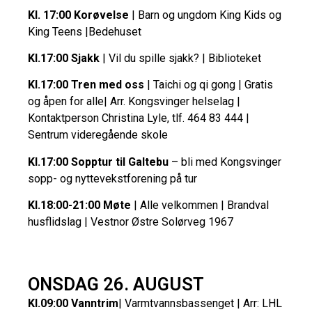
Kl. 17:00 Korøvelse
| Barn og ungdom King Kids og
King Teens |Bedehuset
Kl.17:00 Sjakk
| Vil du spille sjakk? | Biblioteket
Kl.17:00 Tren med oss
| Taichi og qi gong | Gratis
og åpen for alle| Arr. Kongsvinger helselag |
Kontaktperson Christina Lyle, tlf. 464 83 444 |
Sentrum videregående skole
Kl.17:00 Sopptur til Galtebu
– bli med Kongsvinger
sopp- og nyttevekstforening på tur
Kl.18:00-21:00 Møte
| Alle velkommen | Brandval
husflidslag | Vestnor Østre Solørveg 1967
ONSDAG 26. AUGUST
Kl.09:00 Vanntrim
| Varmtvannsbassenget | Arr: LHL