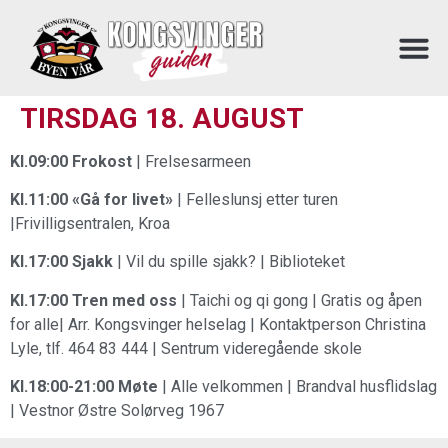
TIRSDAG 18. AUGUST
Kl.09:00 Frokost
| Frelsesarmeen
Kl.11:00 «Gå for livet»
| Felleslunsj etter turen
|Frivilligsentralen, Kroa
Kl.17:00 Sjakk
| Vil du spille sjakk? | Biblioteket
Kl.17:00 Tren med oss
| Taichi og qi gong | Gratis og åpen
for alle| Arr. Kongsvinger helselag | Kontaktperson Christina
Lyle, tlf. 464 83 444 | Sentrum videregående skole
Kl.18:00-21:00 Møte
| Alle velkommen | Brandval husflidslag
| Vestnor Østre Solørveg 1967