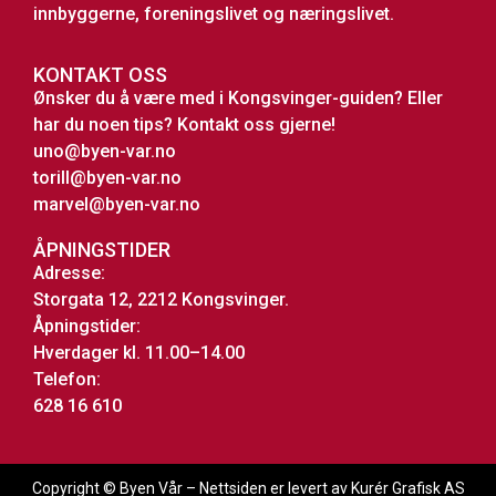
innbyggerne, foreningslivet og næringslivet.
KONTAKT OSS
Ønsker du å være med i Kongsvinger-guiden? Eller
har du noen tips? Kontakt oss gjerne!
uno@byen-var.no
torill@byen-var.no
marvel@byen-var.no
ÅPNINGSTIDER
Adresse:
Storgata 12, 2212 Kongsvinger.
Åpningstider:
Hverdager kl. 11.00–14.00
Telefon:
628 16 610
Copyright © Byen Vår – Nettsiden er levert av Kurér Grafisk AS