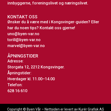
innbyggerne, foreningslivet og næringslivet.
KONTAKT OSS
Ønsker du å være med i Kongsvinger-guiden? Eller
har du noen tips? Kontakt oss gjerne!
uno@byen-var.no
torill@byen-var.no
marvel@byen-var.no
ÅPNINGSTIDER
Adresse:
Storgata 12, 2212 Kongsvinger.
Åpningstider:
Hverdager kl. 11.00–14.00
Telefon:
628 16 610
Copyright © Byen Vår – Nettsiden er levert av Kurér Grafisk AS