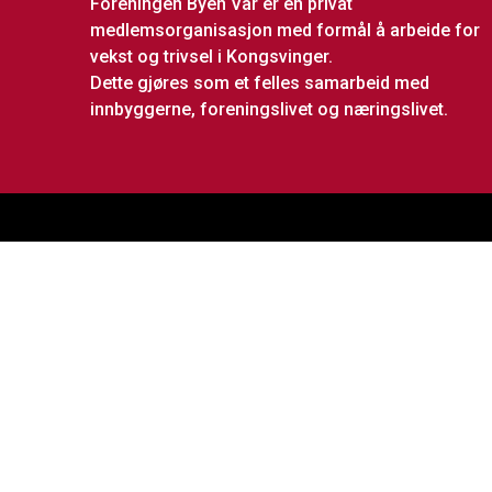
Foreningen Byen Vår er en privat
medlemsorganisasjon med formål å arbeide for
vekst og trivsel i Kongsvinger.
Dette gjøres som et felles samarbeid med
innbyggerne, foreningslivet og næringslivet.