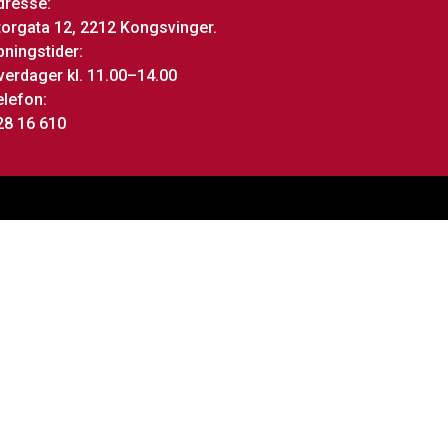
dresse:
torgata 12, 2212 Kongsvinger.
pningstider:
verdager kl. 11.00–14.00
elefon:
28 16 610