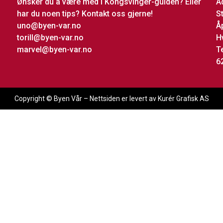
Ønsker du å være med i Kongsvinger-guiden? Eller
A
har du noen tips? Kontakt oss gjerne!
S
uno@byen-var.no
Å
torill@byen-var.no
H
marvel@byen-var.no
T
6
Copyright © Byen Vår – Nettsiden er levert av Kurér Grafisk AS