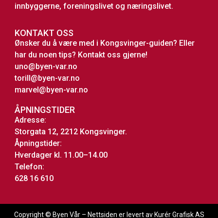
innbyggerne, foreningslivet og næringslivet.
KONTAKT OSS
Ønsker du å være med i Kongsvinger-guiden? Eller
har du noen tips? Kontakt oss gjerne!
uno@byen-var.no
torill@byen-var.no
marvel@byen-var.no
ÅPNINGSTIDER
Adresse:
Storgata 12, 2212 Kongsvinger.
Åpningstider:
Hverdager kl. 11.00–14.00
Telefon:
628 16 610
Copyright © Byen Vår – Nettsiden er levert av Kurér Grafisk AS