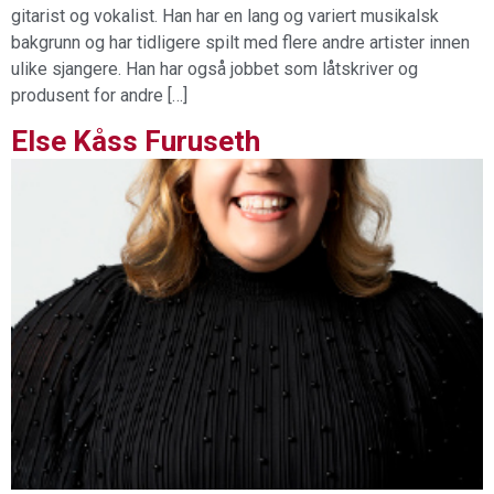
gitarist og vokalist. Han har en lang og variert musikalsk
bakgrunn og har tidligere spilt med flere andre artister innen
ulike sjangere. Han har også jobbet som låtskriver og
produsent for andre […]
Else Kåss Furuseth