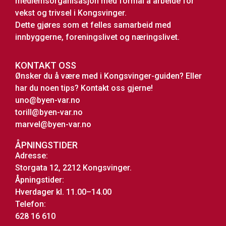
medlemsorganisasjon med formål å arbeide for
vekst og trivsel i Kongsvinger.
Dette gjøres som et felles samarbeid med
innbyggerne, foreningslivet og næringslivet.
KONTAKT OSS
Ønsker du å være med i Kongsvinger-guiden? Eller
har du noen tips? Kontakt oss gjerne!
uno@byen-var.no
torill@byen-var.no
marvel@byen-var.no
ÅPNINGSTIDER
Adresse:
Storgata 12, 2212 Kongsvinger.
Åpningstider:
Hverdager kl. 11.00–14.00
Telefon:
628 16 610