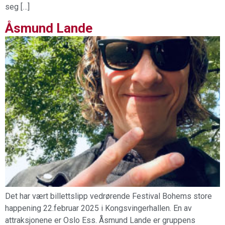
seg […]
Åsmund Lande
Det har vært billettslipp vedrørende Festival Bohems store
happening 22.februar 2025 i Kongsvingerhallen. En av
attraksjonene er Oslo Ess. Åsmund Lande er gruppens