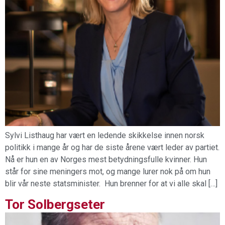
Sylvi Listhaug har vært en ledende skikkelse innen norsk
politikk i mange år og har de siste årene vært leder av partiet.
Nå er hun en av Norges mest betydningsfulle kvinner. Hun
står for sine meningers mot, og mange lurer nok på om hun
blir vår neste statsminister. Hun brenner for at vi alle skal […]
Tor Solbergseter