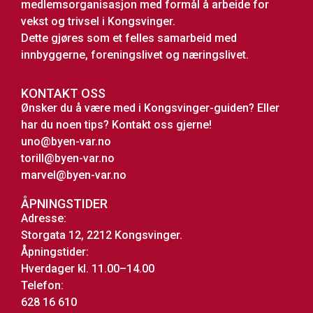
medlemsorganisasjon med formål å arbeide for
vekst og trivsel i Kongsvinger.
Dette gjøres som et felles samarbeid med
innbyggerne, foreningslivet og næringslivet.
KONTAKT OSS
Ønsker du å være med i Kongsvinger-guiden? Eller
har du noen tips? Kontakt oss gjerne!
uno@byen-var.no
torill@byen-var.no
marvel@byen-var.no
ÅPNINGSTIDER
Adresse:
Storgata 12, 2212 Kongsvinger.
Åpningstider:
Hverdager kl. 11.00–14.00
Telefon:
628 16 610