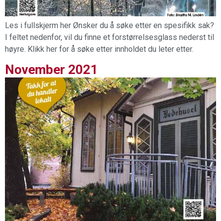
Les i fullskjerm her Ønsker du å søke etter en spesifikk sak?
I feltet nedenfor, vil du finne et forstørrelsesglass nederst til
høyre. Klikk her for å søke etter innholdet du leter etter.
November 2021