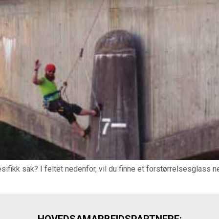
ifikk sak? I feltet nedenfor, vil du finne et forstørrelsesglass ned
HOVEDSAMARBEIDSPARTNERE: