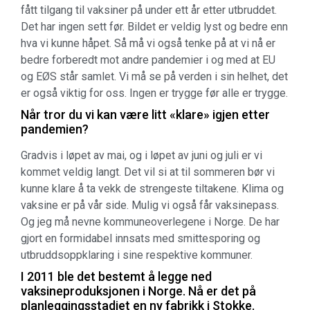
fått tilgang til vaksiner på under ett år etter utbruddet.
Det har ingen sett før. Bildet er veldig lyst og bedre enn
hva vi kunne håpet. Så må vi også tenke på at vi nå er
bedre forberedt mot andre pandemier i og med at EU
og EØS står samlet. Vi må se på verden i sin helhet, det
er også viktig for oss. Ingen er trygge før alle er trygge.
Når tror du vi kan være litt «klare» igjen etter
pandemien?
Gradvis i løpet av mai, og i løpet av juni og juli er vi
kommet veldig langt. Det vil si at til sommeren bør vi
kunne klare å ta vekk de strengeste tiltakene. Klima og
vaksine er på vår side. Mulig vi også får vaksinepass.
Og jeg må nevne kommuneoverlegene i Norge. De har
gjort en formidabel innsats med smittesporing og
utbruddsoppklaring i sine respektive kommuner.
I 2011 ble det bestemt å legge ned
vaksineproduksjonen i Norge. Nå er det på
planleggingsstadiet en ny fabrikk i Stokke.