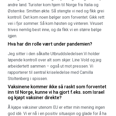
andre land. Turister kom hjem til Norge fra Italia og
Østerrike. Smitten økte. Så stengte vi ned og fikk grei
kontroll. Det kom noen bølger som forventet. Gikk rett
vei i fjor sommer. Så kom høsten og vinteren. Viruset
trives nemlig best inne, og da fikk vi en større bølge
igjen.
Hva har din rolle vært under pandemien?
Jeg sitter i den såkalte Utbruddsledelsen.Vi holder
løpende kontroll over alt som skjer. Line Vold og jeg
arbeidertett sammen – også ut mot pressen. Vi
rapporterer til sentral kriseledelse med Camilla
Stoltenberg i spissen.
Vaksinene kommer ikke så raskt som forventet
inn til Norge, kunne vi ha gjort f.eks. som Israel
og kjøpt vaksiner direkte?
Å kjøpe vaksiner utenom EU er etter min mening ingen
god idè. Vi er nå i en positiv situasjon og glade for å ha