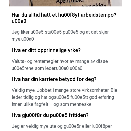
Har du alltid hatt et hu00f8yt arbeidstempo?
u00a0
Jeg liker u00e5 stu00e5 pu00e5 og at det skjer
mye.u00a0
Hva er ditt opprinnelige yrke?
Valuta- og rentemegler hvor av mange av disse
u00e5rene som leder.u00a0 u00a0
Hva har din karriere betydd for deg?
Veldig mye. Jobbet i mange store virksomheter. Ble
leder tidlig og har ogsu00e5 fu00e5tt god erfaring
innen ulike fagfelt – og som menneske.
Hva gju00f8r du pu00e5 fritiden?
Jeg er veldig mye ute og gu00e5r eller lu00f8per