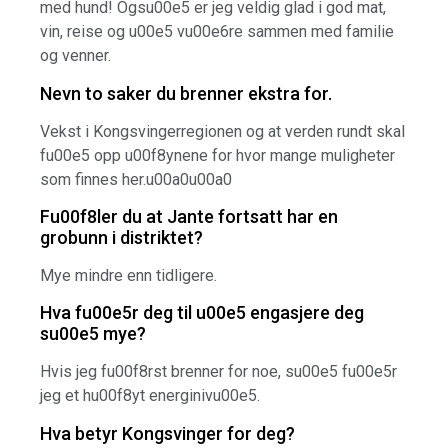
med hund! Ogsu00e5 er jeg veldig glad i god mat,
vin, reise og u00e5 vu00e6re sammen med familie
og venner.
Nevn to saker du brenner ekstra for.
Vekst i Kongsvingerregionen og at verden rundt skal
fu00e5 opp u00f8ynene for hvor mange muligheter
som finnes her.u00a0u00a0
Fu00f8ler du at Jante fortsatt har en
grobunn i distriktet?
Mye mindre enn tidligere.
Hva fu00e5r deg til u00e5 engasjere deg
su00e5 mye?
Hvis jeg fu00f8rst brenner for noe, su00e5 fu00e5r
jeg et hu00f8yt energinivu00e5.
Hva betyr Kongsvinger for deg?