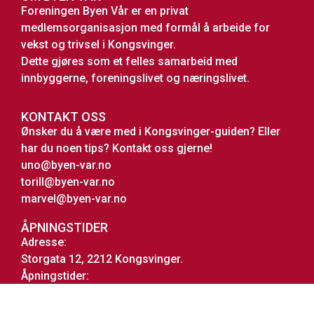
Foreningen Byen Vår er en privat
medlemsorganisasjon med formål å arbeide for
vekst og trivsel i Kongsvinger.
Dette gjøres som et felles samarbeid med
innbyggerne, foreningslivet og næringslivet.
KONTAKT OSS
Ønsker du å være med i Kongsvinger-guiden? Eller
har du noen tips? Kontakt oss gjerne!
uno@byen-var.no
torill@byen-var.no
marvel@byen-var.no
ÅPNINGSTIDER
Adresse:
Storgata 12, 2212 Kongsvinger.
Åpningstider:
Hverdager kl. 11.00–14.00
Telefon: