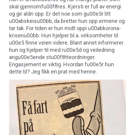
skal gjennomfu00f8res. Kjersti er full av energi
og gir aldri opp. Er det noe som gu00e5r litt
u00abskeisu00bb, da bretter hun opp ermene og
tar tak. For tiden er hun midt oppi u00abkorona-
krisenu00bb. Hun hjelper bl.a. virksomheter til
u00e5 finne veien videre. Blant annet informerer
hun og hjelper til med ru00e5d og veiledning
angu00e5ende stu00f8tteordninger.
Engasjement er viktig. Hvordan fu00e5r hun
dette til? Jeg fikk en prat med henne.