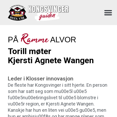
Ramme
PÅ
ALVOR
Torill møter
Kjersti Agnete Wangen
Leder i Klosser innovasjon
De fleste har Kongsvinger i sitt hjerte. En person
som har satt seg som mu00e5l u00e5
fu00e5nu00e6ringslivet til u00e5 blomstre i
vu00e5r region, er Kjersti Agnete Wangen.
Kanskje har hun en liten vei u00e5 gu00e5, men
hun er ambisiu00f8s og har mange planer som