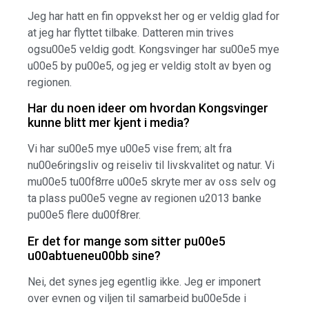
Jeg har hatt en fin oppvekst her og er veldig glad for
at jeg har flyttet tilbake. Datteren min trives
ogsu00e5 veldig godt. Kongsvinger har su00e5 mye
u00e5 by pu00e5, og jeg er veldig stolt av byen og
regionen.
Har du noen ideer om hvordan Kongsvinger
kunne blitt mer kjent i media?
Vi har su00e5 mye u00e5 vise frem; alt fra
nu00e6ringsliv og reiseliv til livskvalitet og natur. Vi
mu00e5 tu00f8rre u00e5 skryte mer av oss selv og
ta plass pu00e5 vegne av regionen u2013 banke
pu00e5 flere du00f8rer.
Er det for mange som sitter pu00e5
u00abtueneu00bb sine?
Nei, det synes jeg egentlig ikke. Jeg er imponert
over evnen og viljen til samarbeid bu00e5de i