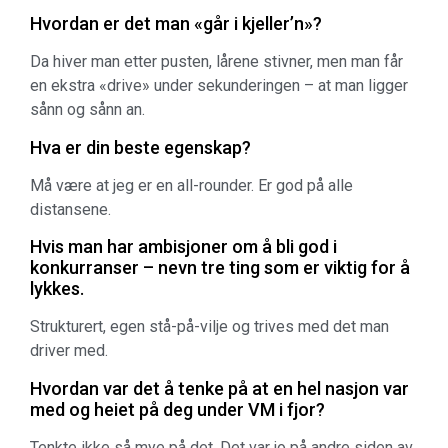
Hvordan er det man «går i kjeller’n»?
Da hiver man etter pusten, lårene stivner, men man får
en ekstra «drive» under sekunderingen – at man ligger
sånn og sånn an.
Hva er din beste egenskap?
Må være at jeg er en all-rounder. Er god på alle
distansene.
Hvis man har ambisjoner om å bli god i
konkurranser – nevn tre ting som er viktig for å
lykkes.
Strukturert, egen stå-på-vilje og trives med det man
driver med.
Hvordan var det å tenke på at en hel nasjon var
med og heiet på deg under VM i fjor?
Tenkte ikke så mye på det. Det var jo på andre siden av