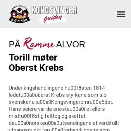
Ramme
PÅ
ALVOR
Torill møter
Oberst Krebs
Under krigshandlingene hu00f8sten 1814
ledetu00a0oberst Krebs styrkene som slo
svenskene iu00a0Kongsvingeromru00e5det.
Hans seiere var de enesteu00a0i et ellers
mistru00f8stig felttog og skaffet
deu00a0norskeu00a0utsendingene et verdifullt
utgangspunkt foru00a0forhandlingene som