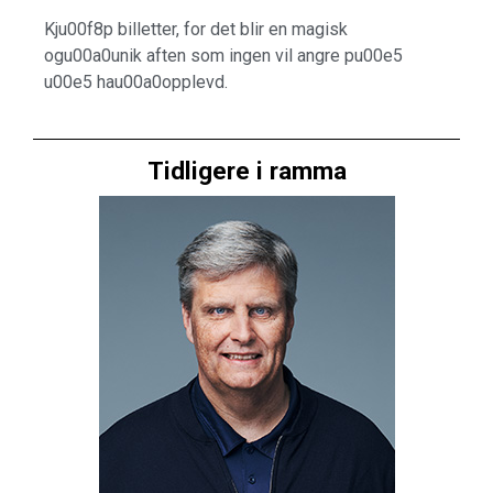
Kju00f8p billetter, for det blir en magisk
ogu00a0unik aften som ingen vil angre pu00e5
u00e5 hau00a0opplevd.
Tidligere i ramma