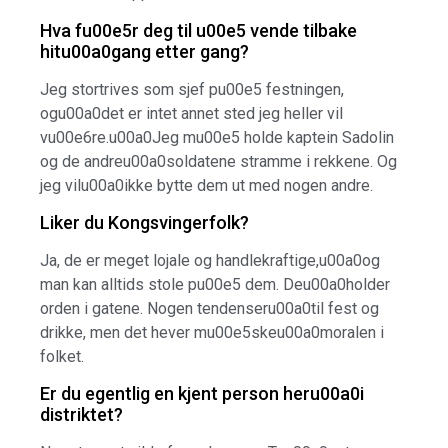
Hva fu00e5r deg til u00e5 vende tilbake
hitu00a0gang etter gang?
Jeg stortrives som sjef pu00e5 festningen,
ogu00a0det er intet annet sted jeg heller vil
vu00e6re.u00a0Jeg mu00e5 holde kaptein Sadolin
og de andreu00a0soldatene stramme i rekkene. Og
jeg vilu00a0ikke bytte dem ut med nogen andre.
Liker du Kongsvingerfolk?
Ja, de er meget lojale og handlekraftige,u00a0og
man kan alltids stole pu00e5 dem. Deu00a0holder
orden i gatene. Nogen tendenseru00a0til fest og
drikke, men det hever mu00e5skeu00a0moralen i
folket.
Er du egentlig en kjent person heru00a0i
distriktet?