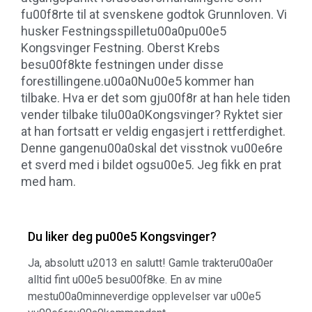
fu00f8rte til at svenskene godtok Grunnloven. Vi
husker Festningsspilletu00a0pu00e5
Kongsvinger Festning. Oberst Krebs
besu00f8kte festningen under disse
forestillingene.u00a0Nu00e5 kommer han
tilbake. Hva er det som gju00f8r at han hele tiden
vender tilbake tilu00a0Kongsvinger? Ryktet sier
at han fortsatt er veldig engasjert i rettferdighet.
Denne gangenu00a0skal det visstnok vu00e6re
et sverd med i bildet ogsu00e5. Jeg fikk en prat
med ham.
Du liker deg pu00e5 Kongsvinger?
Ja, absolutt u2013 en salutt! Gamle trakteru00a0er
alltid fint u00e5 besu00f8ke. En av mine
mestu00a0minneverdige opplevelser var u00e5