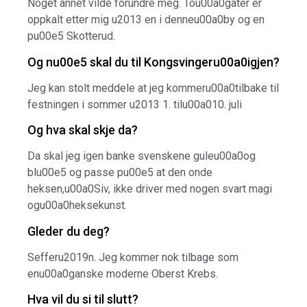
Noget annet vilde forundre meg. Tou00a0gater er
oppkalt etter mig u2013 en i denneu00a0by og en
pu00e5 Skotterud.
Og nu00e5 skal du til Kongsvingeru00a0igjen?
Jeg kan stolt meddele at jeg kommeru00a0tilbake til
festningen i sommer u2013 1. tilu00a010. juli
Og hva skal skje da?
Da skal jeg igen banke svenskene guleu00a0og
blu00e5 og passe pu00e5 at den onde
heksen,u00a0Siv, ikke driver med nogen svart magi
ogu00a0heksekunst.
Gleder du deg?
Sefferu2019n. Jeg kommer nok tilbage som
enu00a0ganske moderne Oberst Krebs.
Hva vil du si til slutt?