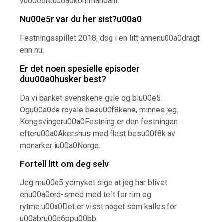
vu00e6reu00a0kommandant.
Nu00e5r var du her sist?u00a0
Festningsspillet 2018, dog i en litt annenu00a0dragt
enn nu.
Er det noen spesielle episoder
duu00a0husker best?
Da vi banket svenskene gule og blu00e5.
Ogu00a0de royale besu00f8kene, minnes jeg.
Kongsvingeru00a0Festning er den festningen
efteru00a0Akershus med flest besu00f8k av
monarker iu00a0Norge.
Fortell litt om deg selv
Jeg mu00e5 ydmyket sige at jeg har blivet
enu00a0ord-smed med teft for rim og
rytme.u00a0Det er visst noget som kalles for
u00abru00e6ppu00bb.