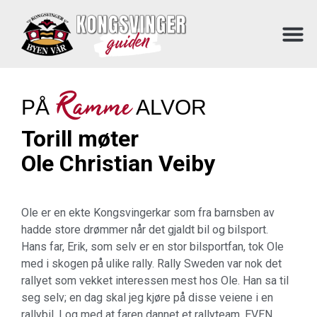
Ramme
PÅ
ALVOR
Torill møter
Ole Christian Veiby
Ole er en ekte Kongsvingerkar som fra barnsben av
hadde store drømmer når det gjaldt bil og bilsport.
Hans far, Erik, som selv er en stor bilsportfan, tok Ole
med i skogen på ulike rally. Rally Sweden var nok det
rallyet som vekket interessen mest hos Ole. Han sa til
seg selv; en dag skal jeg kjøre på disse veiene i en
rallybil. I og med at faren dannet et rallyteam, EVEN